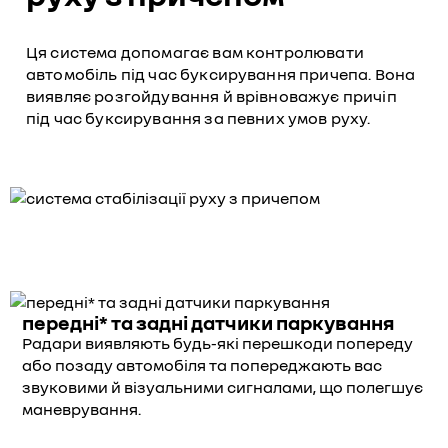
Ця система допомагає вам контролювати
автомобіль під час буксирування причепа. Вона
виявляє розгойдування й врівноважує причіп
під час буксирування за певних умов руху.
передні* та задні датчики паркування
Радари виявляють будь-які перешкоди попереду
або позаду автомобіля та попереджають вас
звуковими й візуальними сигналами, що полегшує
маневрування.