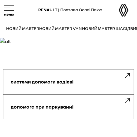
Skip
M
to
e
RENAULT |
Полтава Соллі Плюс
main
n
content
u
НОВИЙ MASTER
НОВИЙ MASTER VAN
НОВИЙ MASTER ШАСІ
ДВИ
системи допомоги водієві
допомога при паркуванні