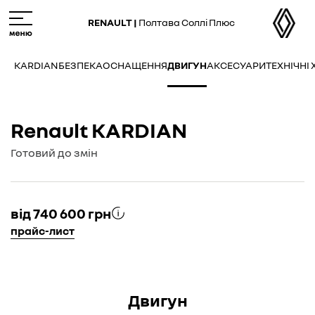
Skip
M
to
e
RENAULT |
Полтава Соллі Плюс
main
n
content
u
KARDIAN
БЕЗПЕКА
ОСНАЩЕННЯ
ДВИГУН
АКСЕСУАРИ
ТЕХНІЧНІ
Renault KARDIAN
Готовий до змін
від 740 600 грн
прайс-лист
Двигун