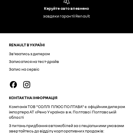
Керуйте авто впевнено
завдяки гарантії Renault
RENAULT В УКРАЇНІ
Зв'язатись з дилером
Записатися на тест-драйв
Запис на сервіс
КОНТАКТНА ІНФОРМАЦІЯ
Компанія ТОВ "СОЛЛІ ПЛЮС ПОЛТАВА" є офіційним дилером
імпортера АТ «Рено Україна» в м. Полтава і Полтавській
області
З питань придбання автомобілей за спеціальними умовами
звертайтесь до відділу корпоративних продажів: