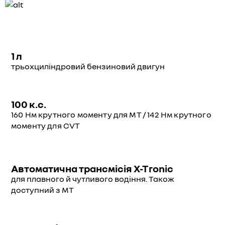
1 л
трьохциліндровий бензиновий двигун
100 к.с.
160 Нм крутного моменту для МТ / 142 Нм крутного
моменту для CVT
Автоматична трансмісія X-Tronic
для плавного й чутливого водіння. Також
доступний з МТ