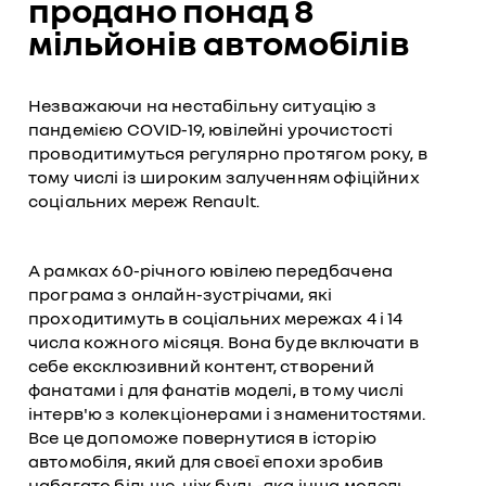
продано понад 8
мільйонів автомобілів
Незважаючи на нестабільну ситуацію з
пандемією COVID-19, ювілейні урочистості
проводитимуться регулярно протягом року, в
тому числі із широким залученням офіційних
соціальних мереж Renault.
А рамках 60-річного ювілею передбачена
програма з онлайн-зустрічами, які
проходитимуть в соціальних мережах 4 і 14
числа кожного місяця. Вона буде включати в
себе ексклюзивний контент, створений
фанатами і для фанатів моделі, в тому числі
інтерв'ю з колекціонерами і знаменитостями.
Все це допоможе повернутися в історію
автомобіля, який для своєї епохи зробив
набагато більше, ніж будь-яка інша модель.