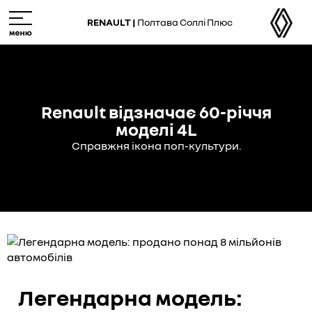
Skip
M
to
e
RENAULT |
Полтава Соллі Плюс
main
n
content
u
Renault відзначає 60-річчя
моделі 4L
Справжня ікона поп-культури.
Легендарна модель: