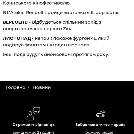
Каннського кінофестивалю.
В L'Atelier Renault пройде виставка «4L pop icon».
ВЕРЕСЕНЬ
– Відбудеться спільний захід з
оператором каршерінга Zity.
ЛИСТОПАД
- Renault покаже фургон 4L, який
подарує фанатам ще один сюрприз.
Інші події будуть анонсовані протягом року.
Головна
Новини
Отримайте відповідь
Забронювати тест-драйв
менш ніж за 2 години
бажаної моделі