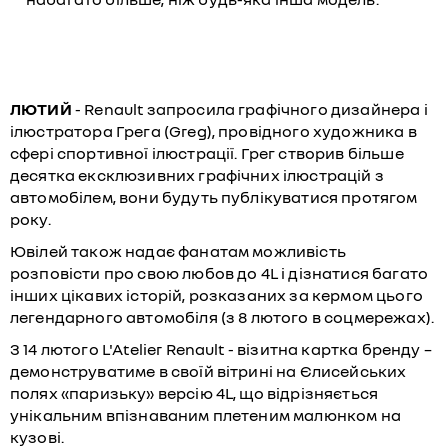
ЛЮТИЙ
- Renault запросила графічного дизайнера і
ілюстратора Грега (Greg), провідного художника в
сфері спортивної ілюстрації. Грег створив більше
десятка ексклюзивних графічних ілюстрацій з
автомобілем, вони будуть публікуватися протягом
року.
Ювілей також надає фанатам можливість
розповісти про свою любов до 4L і дізнатися багато
інших цікавих історій, розказаних за кермом цього
легендарного автомобіля (з 8 лютого в соцмережах).
З 14 лютого L'Atelier Renault - візитна картка бренду –
демонструватиме в своїй вітрині на Єлисейських
полях «паризьку» версію 4L, що відрізняється
унікальним впізнаваним плетеним малюнком на
кузові.