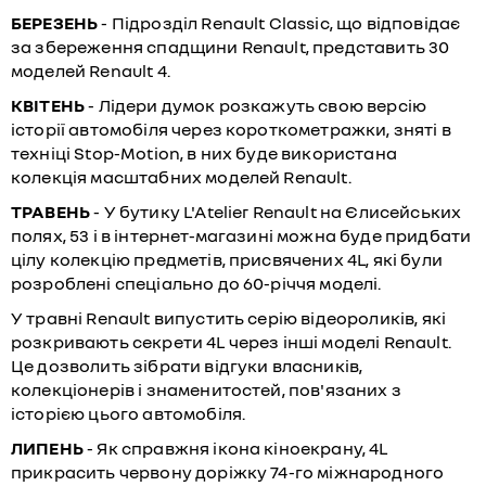
БЕРЕЗЕНЬ
- Підрозділ Renault Classic, що відповідає
за збереження спадщини Renault, представить 30
моделей Renault 4.
КВІТЕНЬ
- Лідери думок розкажуть свою версію
історії автомобіля через короткометражки, зняті в
техніці Stop-Motion, в них буде використана
колекція масштабних моделей Renault.
ТРАВЕНЬ
- У бутику L'Atelier Renault на Єлисейських
полях, 53 і в інтернет-магазині можна буде придбати
цілу колекцію предметів, присвячених 4L, які були
розроблені спеціально до 60-річчя моделі.
У травні Renault випустить серію відеороликів, які
розкривають секрети 4L через інші моделі Renault.
Це дозволить зібрати відгуки власників,
колекціонерів і знаменитостей, пов'язаних з
історією цього автомобіля.
ЛИПЕНЬ
- Як справжня ікона кіноекрану, 4L
прикрасить червону доріжку 74-го міжнародного