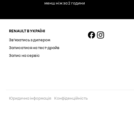
менш ніж за 2 години
RENAULT В УКРАЇНІ
Зв'язатись з дилером
Записатися на тест-драйв
Запис на сервіс
Юридична інформація
Конфіденційність