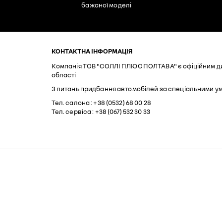
бажаної моделі
КОНТАКТНА ІНФОРМАЦІЯ
Компанія ТОВ "СОЛЛІ ПЛЮС ПОЛТАВА" є офіційним дил
області
З питань придбання автомобілей за спеціальними у
Тел. cалона : +38 (0532) 68 00 28
Тел. сервіса : +38 (067) 532 30 33