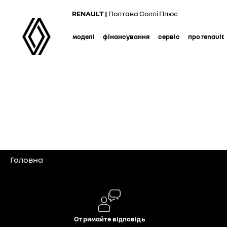
Skip
RENAULT |
Полтава Соллі Плюс
to
main
моделі
фінансування
сервіс
про renault
content
Головна
Отримайте відповідь