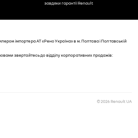
завдяки гарантії Renault
ером імпортера АТ «Рено Україна» в м. Полтава і Полтавській
мовами звертайтесь до відділу корпоративних продажів:
© 2026 Renault UA