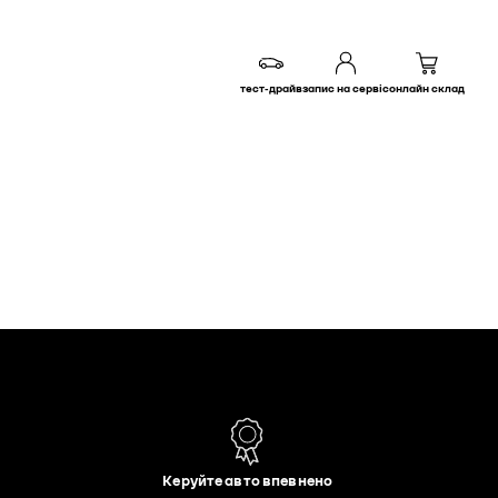
тест-драйв
запис на сервіс
онлайн склад
Керуйте авто впевнено